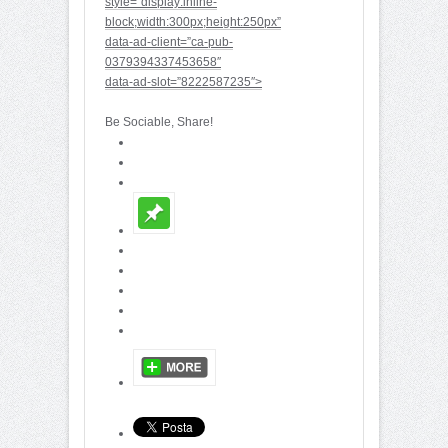
style=”display:inline-
block;width:300px;height:250px”
data-ad-client=”ca-pub-
0379394337453658″
data-ad-slot=”8222587235″>
Be Sociable, Share!