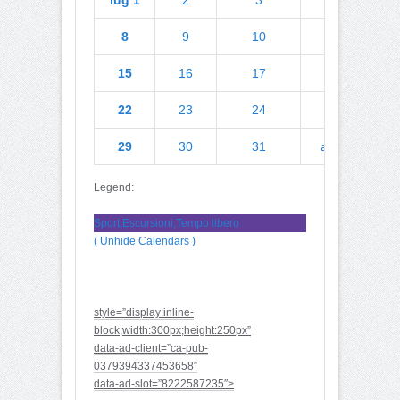
8
9
10
11
1
15
16
17
18
1
22
23
24
25
2
29
30
31
ago 1
Legend:
Sport,Escursioni,Tempo libero
( Unhide Calendars )
style=”display:inline-
block;width:300px;height:250px”
data-ad-client=”ca-pub-
0379394337453658″
data-ad-slot=”8222587235″>