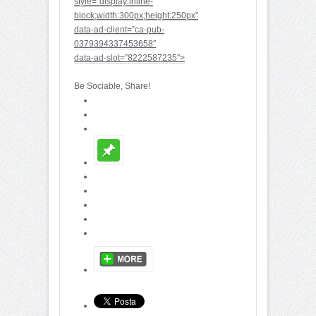
style=”display:inline-
block;width:300px;height:250px”
data-ad-client=”ca-pub-
0379394337453658″
data-ad-slot=”8222587235″>
Be Sociable, Share!