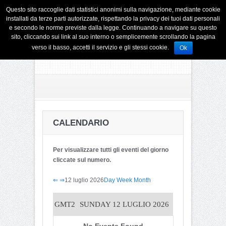
Questo sito raccoglie dati statistici anonimi sulla navigazione, mediante cookie
installati da terze parti autorizzate, rispettando la privacy dei tuoi dati personali
e secondo le norme previste dalla legge. Continuando a navigare su questo
sito, cliccando sui link al suo interno o semplicemente scrollando la pagina
verso il basso, accetti il servizio e gli stessi cookie.
Ok
CALENDARIO
Per visualizzare tutti gli eventi del giorno
cliccate sul numero.
⇐
⇒
12 luglio 2026
Day
Week
Month
GMT2
SUNDAY 12 LUGLIO 2026
No Events Found