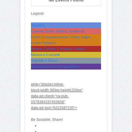
Legend:
Bambini
Cinema,Teatro, Danza, Spettacoli
Eventi Enogastronomici, Fiere, Sagre,
Eventi Religiosi
Mostre, Cultura, Convegni, Musei
Musica e Concerti
Nightlife e Disco
Sport,Escursioni,Tempo libero
style=”display:inline-
block;width:300px;height:250px”
data-ad-client=”ca-pub-
0379394337453658″
data-ad-slot=”8222587235″>
Be Sociable, Share!