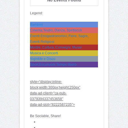
Legend:
Bambini
Cinema,Teatro, Danza, Spettacoli
Eventi Enogastronomici, Fiere, Sagre,
Eventi Religiosi
Mostre, Cultura, Convegni, Musei
Musica e Concerti
Nightlife e Disco
Sport,Escursioni,Tempo libero
style=”display:inline-
block;width:300px;height:250px”
data-ad-client=”ca-pub-
0379394337453658″
data-ad-slot=”8222587235″>
Be Sociable, Share!