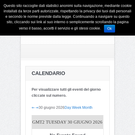
Questo sito raccoglie dati statistici anonimi sulla navigazione, mediante cookie
installati da terze parti autorizzate, rispettando la privacy dei tuoi dati personali
e secondo le norme previste dalla legge. Continuando a navigare su questo
sito, cliccando sui link al suo interno o semplicemente scrollando la pagina
verso il basso, accetti il servizio e gli stessi cookie.
Ok
CALENDARIO
Per visualizzare tutti gli eventi del giorno
cliccate sul numero.
⇐
⇒
30 giugno 2026
Day
Week
Month
GMT2
TUESDAY 30 GIUGNO 2026
No Events Found