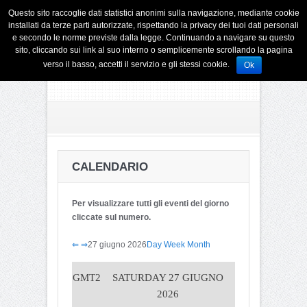
Questo sito raccoglie dati statistici anonimi sulla navigazione, mediante cookie
installati da terze parti autorizzate, rispettando la privacy dei tuoi dati personali
e secondo le norme previste dalla legge. Continuando a navigare su questo
sito, cliccando sui link al suo interno o semplicemente scrollando la pagina
verso il basso, accetti il servizio e gli stessi cookie.
Ok
CALENDARIO
Per visualizzare tutti gli eventi del giorno
cliccate sul numero.
⇐
⇒
27 giugno 2026
Day
Week
Month
GMT2
SATURDAY 27 GIUGNO
2026