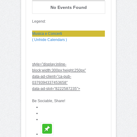
No Events Found
Legend:
Musica e Concerti
( Unhide Calendars )
style=”display:inline-
block;width:300px;height:250px”
data-ad-client=”ca-pub-
0379394337453658″
data-ad-slot=”8222587235″>
Be Sociable, Share!