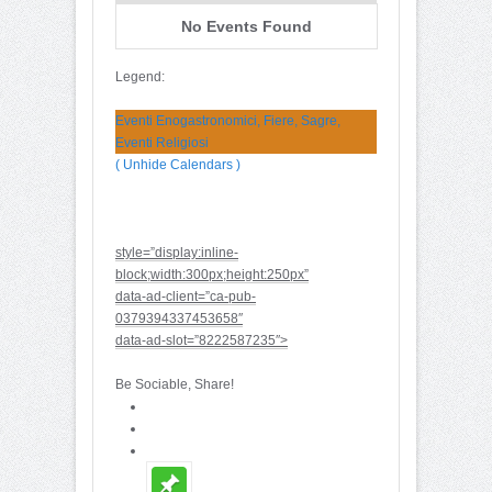
No Events Found
Legend:
Eventi Enogastronomici, Fiere, Sagre,
Eventi Religiosi
( Unhide Calendars )
style=”display:inline-
block;width:300px;height:250px”
data-ad-client=”ca-pub-
0379394337453658″
data-ad-slot=”8222587235″>
Be Sociable, Share!