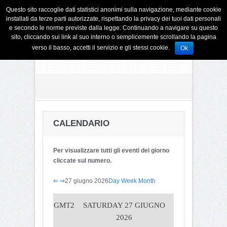
Questo sito raccoglie dati statistici anonimi sulla navigazione, mediante cookie
installati da terze parti autorizzate, rispettando la privacy dei tuoi dati personali
e secondo le norme previste dalla legge. Continuando a navigare su questo
sito, cliccando sui link al suo interno o semplicemente scrollando la pagina
verso il basso, accetti il servizio e gli stessi cookie.
Ok
CALENDARIO
Per visualizzare tutti gli eventi del giorno
cliccate sul numero.
⇐
⇒
27 giugno 2026
Day
Week
Month
GMT2
SATURDAY 27 GIUGNO
2026