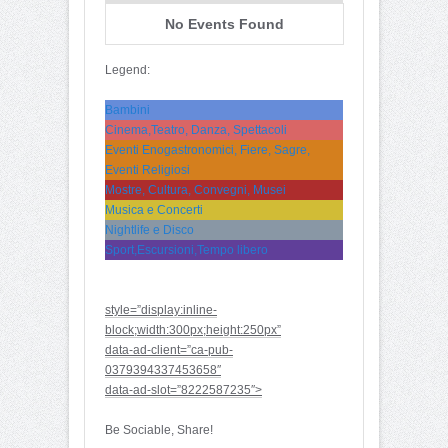
No Events Found
Legend:
Bambini
Cinema,Teatro, Danza, Spettacoli
Eventi Enogastronomici, Fiere, Sagre,
Eventi Religiosi
Mostre, Cultura, Convegni, Musei
Musica e Concerti
Nightlife e Disco
Sport,Escursioni,Tempo libero
style=”display:inline-
block;width:300px;height:250px”
data-ad-client=”ca-pub-
0379394337453658″
data-ad-slot=”8222587235″>
Be Sociable, Share!