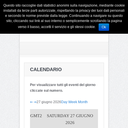
Questo sito raccoglie dati statistici anonimi sulla navigazione, mediante cookie
installati da terze parti autorizzate, rispettando la privacy dei tuoi dati personali
e secondo le norme previste dalla legge. Continuando a navigare su questo
sito, cliccando sui link al suo interno o semplicemente scrollando la pagina
verso il basso, accetti il servizio e gli stessi cookie.
Ok
CALENDARIO
Per visualizzare tutti gli eventi del giorno
cliccate sul numero.
⇐
⇒
27 giugno 2026
Day
Week
Month
GMT2
SATURDAY 27 GIUGNO
2026