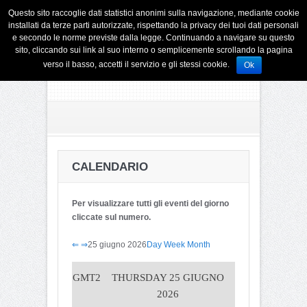
Questo sito raccoglie dati statistici anonimi sulla navigazione, mediante cookie
installati da terze parti autorizzate, rispettando la privacy dei tuoi dati personali
e secondo le norme previste dalla legge. Continuando a navigare su questo
sito, cliccando sui link al suo interno o semplicemente scrollando la pagina
verso il basso, accetti il servizio e gli stessi cookie.
Ok
CALENDARIO
Per visualizzare tutti gli eventi del giorno
cliccate sul numero.
⇐
⇒
25 giugno 2026
Day
Week
Month
GMT2
THURSDAY 25 GIUGNO
2026