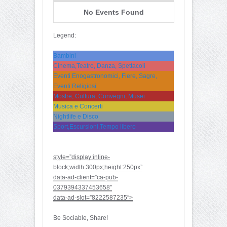
No Events Found
Legend:
Bambini
Cinema,Teatro, Danza, Spettacoli
Eventi Enogastronomici, Fiere, Sagre,
Eventi Religiosi
Mostre, Cultura, Convegni, Musei
Musica e Concerti
Nightlife e Disco
Sport,Escursioni,Tempo libero
style=”display:inline-
block;width:300px;height:250px”
data-ad-client=”ca-pub-
0379394337453658″
data-ad-slot=”8222587235″>
Be Sociable, Share!