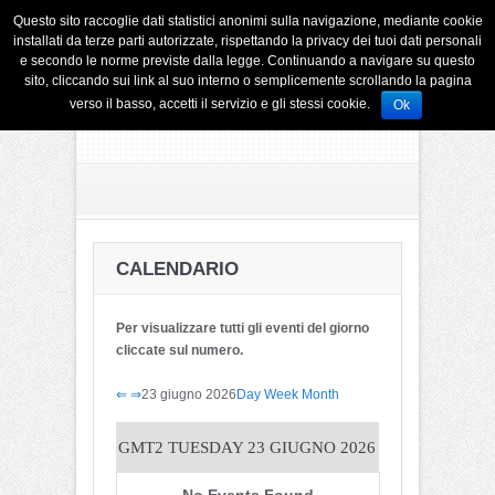
Questo sito raccoglie dati statistici anonimi sulla navigazione, mediante cookie
installati da terze parti autorizzate, rispettando la privacy dei tuoi dati personali
e secondo le norme previste dalla legge. Continuando a navigare su questo
sito, cliccando sui link al suo interno o semplicemente scrollando la pagina
verso il basso, accetti il servizio e gli stessi cookie.
Ok
CALENDARIO
Per visualizzare tutti gli eventi del giorno
cliccate sul numero.
⇐
⇒
23 giugno 2026
Day
Week
Month
GMT2
TUESDAY 23 GIUGNO 2026
No Events Found