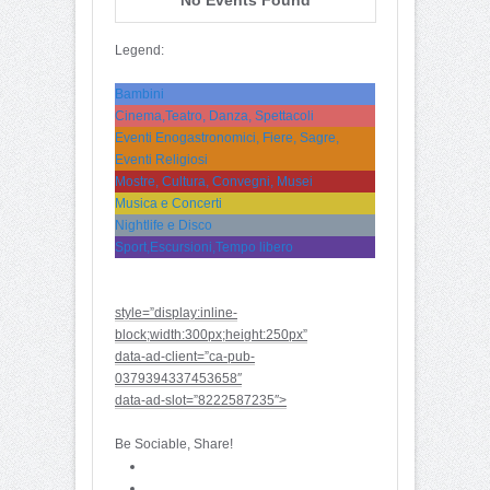
Legend:
Bambini
Cinema,Teatro, Danza, Spettacoli
Eventi Enogastronomici, Fiere, Sagre,
Eventi Religiosi
Mostre, Cultura, Convegni, Musei
Musica e Concerti
Nightlife e Disco
Sport,Escursioni,Tempo libero
style=”display:inline-
block;width:300px;height:250px”
data-ad-client=”ca-pub-
0379394337453658″
data-ad-slot=”8222587235″>
Be Sociable, Share!