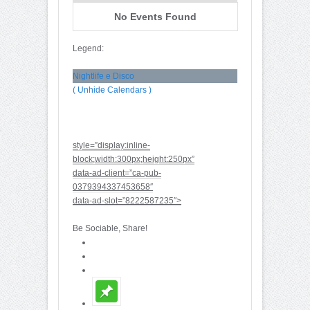
No Events Found
Legend:
Nightlife e Disco
( Unhide Calendars )
style=”display:inline-
block;width:300px;height:250px”
data-ad-client=”ca-pub-
0379394337453658″
data-ad-slot=”8222587235″>
Be Sociable, Share!