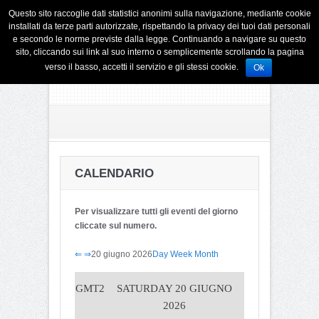
Questo sito raccoglie dati statistici anonimi sulla navigazione, mediante cookie
installati da terze parti autorizzate, rispettando la privacy dei tuoi dati personali
e secondo le norme previste dalla legge. Continuando a navigare su questo
sito, cliccando sui link al suo interno o semplicemente scrollando la pagina
verso il basso, accetti il servizio e gli stessi cookie.
Ok
CALENDARIO
Per visualizzare tutti gli eventi del giorno
cliccate sul numero.
⇐
⇒
20 giugno 2026
Day
Week
Month
GMT2
SATURDAY 20 GIUGNO
2026