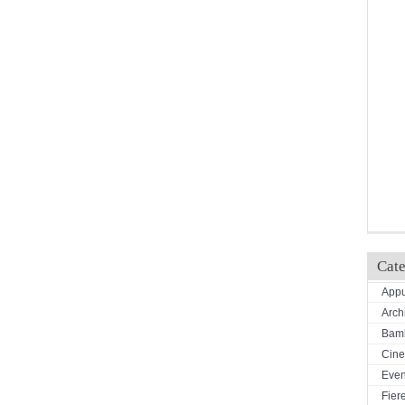
Cate
Appu
Arch
Bamb
Cin
Even
Fiere