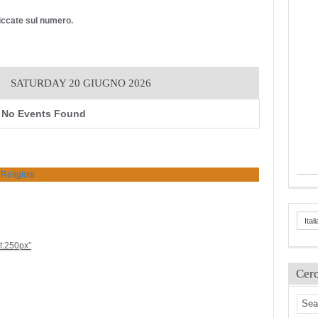
cliccate sul numero.
SATURDAY 20 GIUGNO 2026
No Events Found
 Religiosi
Ital
ht:250px”
Cer