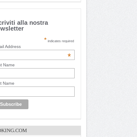
criviti alla nostra
wsletter
*
indicates required
il Address
*
st Name
st Name
OKING.COM