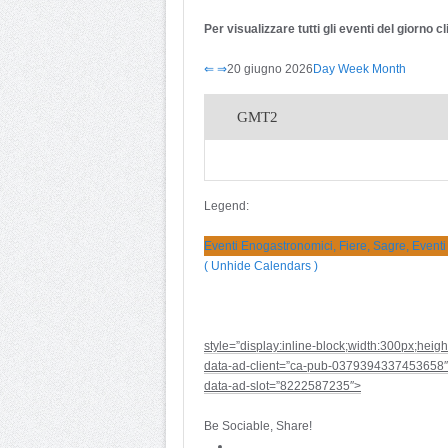
Per visualizzare tutti gli eventi del giorno 
⇐
⇒
20 giugno 2026
Day
Week
Month
GMT2
Legend:
Eventi Enogastronomici, Fiere, Sagre, Eventi
( Unhide Calendars )
style=”display:inline-block;width:300px;heig
data-ad-client=”ca-pub-0379394337453658″
data-ad-slot=”8222587235″>
Be Sociable, Share!