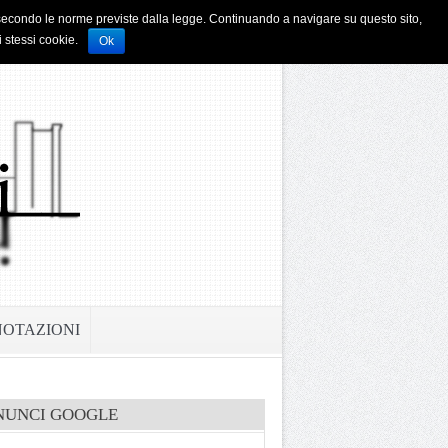
i e secondo le norme previste dalla legge. Continuando a navigare su questo sito,
i stessi cookie.
Ok
NOTAZIONI
NUNCI GOOGLE