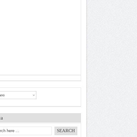
iano
ca