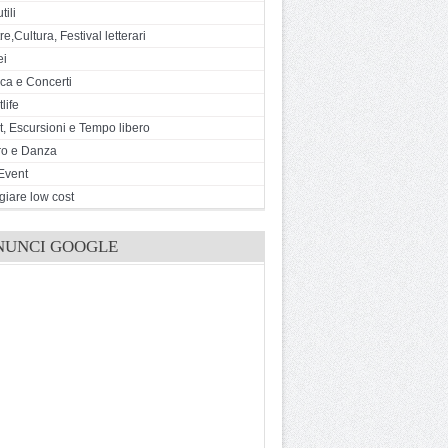
tili
e,Cultura, Festival letterari
ei
ca e Concerti
life
t, Escursioni e Tempo libero
ro e Danza
Event
giare low cost
NUNCI GOOGLE