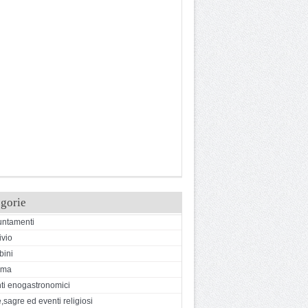
gorie
ntamenti
ivio
ini
ema
ti enogastronomici
,sagre ed eventi religiosi