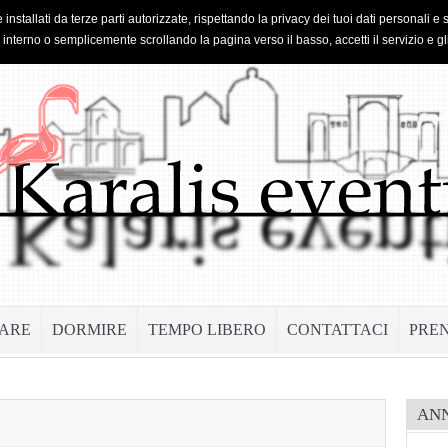
 installati da terze parti autorizzate, rispettando la privacy dei tuoi dati personal
o interno o semplicemente scrollando la pagina verso il basso, accetti il servizio e gl
ARE
DORMIRE
TEMPO LIBERO
CONTATTACI
PRE
AN