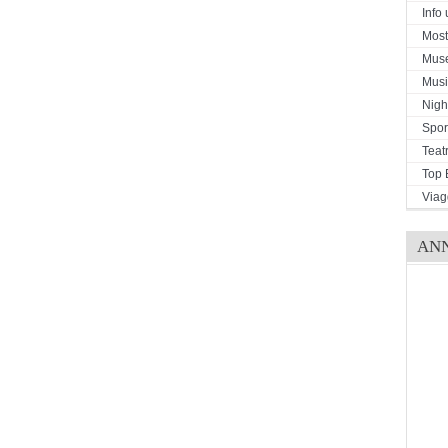
Info u
Mostr
Mus
Musi
Night
Spor
Teat
Top 
Viag
AN