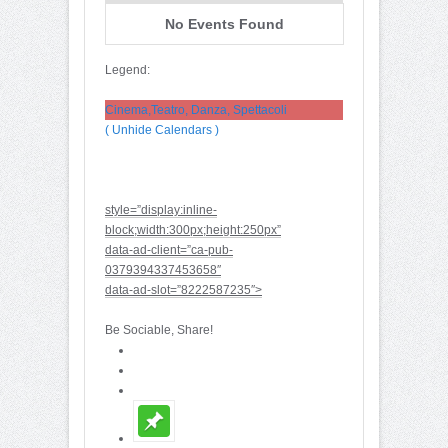
No Events Found
Legend:
Cinema,Teatro, Danza, Spettacoli
( Unhide Calendars )
style=”display:inline-
block;width:300px;height:250px”
data-ad-client=”ca-pub-
0379394337453658″
data-ad-slot=”8222587235″>
Be Sociable, Share!