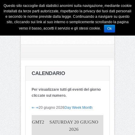
Questo sito raccoglie dati statistici anonimi sulla navigazione, mediante cookie
installati da terze parti autorizzate, rispettando la privacy dei tuoi dati personali
e secondo le norme previste dalla legge. Continuando a navigare su questo
sito, cliccando sui link al suo interno o semplicemente scrollando la pagina
verso il basso, accetti il servizio e gli stessi cookie.
Ok
CALENDARIO
Per visualizzare tutti gli eventi del giorno
cliccate sul numero.
⇐
⇒
20 giugno 2026
Day
Week
Month
GMT2
SATURDAY 20 GIUGNO
2026