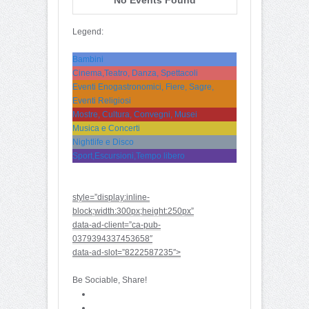
Legend:
Bambini
Cinema,Teatro, Danza, Spettacoli
Eventi Enogastronomici, Fiere, Sagre,
Eventi Religiosi
Mostre, Cultura, Convegni, Musei
Musica e Concerti
Nightlife e Disco
Sport,Escursioni,Tempo libero
style=”display:inline-
block;width:300px;height:250px”
data-ad-client=”ca-pub-
0379394337453658″
data-ad-slot=”8222587235″>
Be Sociable, Share!