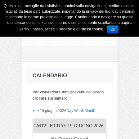
Questo sito raccoglie dati statistici anonimi sulla navigazione, mediante cookie
installati da terze parti autorizzate, rispettando la privacy dei tuoi dati personali
e secondo le norme previste dalla legge. Continuando a navigare su questo
sito, cliccando sui link al suo interno o semplicemente scrollando la pagina
verso il basso, accetti il servizio e gli stessi cookie.
Ok
CALENDARIO
Per visualizzare tutti gli eventi del giorno
cliccate sul numero.
⇐
⇒
19 giugno 2026
Day
Week
Month
GMT2
FRIDAY 19 GIUGNO 2026
No Events Found