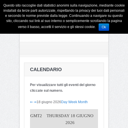
Questo sito raccoglie dati statistici anonimi sulla navigazione, mediante cookie
installati da terze parti autorizzate, rispettando la privacy dei tuoi dati personali
e secondo le norme previste dalla legge. Continuando a navigare su questo
sito, cliccando sui link al suo interno o semplicemente scrollando la pagina
verso il basso, accetti il servizio e gli stessi cookie.
Ok
CALENDARIO
Per visualizzare tutti gli eventi del giorno
cliccate sul numero.
⇐
⇒
18 giugno 2026
Day
Week
Month
GMT2
THURSDAY 18 GIUGNO
2026