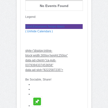
No Events Found
Legend:
Sport,Escursioni,Tempo libero
( Unhide Calendars )
style=”display:inline-
block;width:300px;height:250px”
data-ad-client=”ca-pub-
0379394337453658″
data-ad-slot=”8222587235″>
Be Sociable, Share!