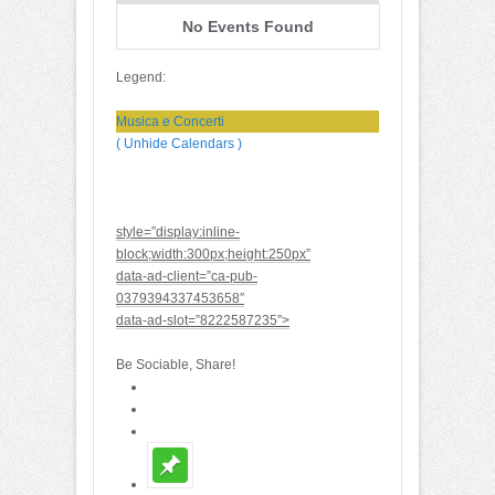
No Events Found
Legend:
Musica e Concerti
( Unhide Calendars )
style=”display:inline-
block;width:300px;height:250px”
data-ad-client=”ca-pub-
0379394337453658″
data-ad-slot=”8222587235″>
Be Sociable, Share!