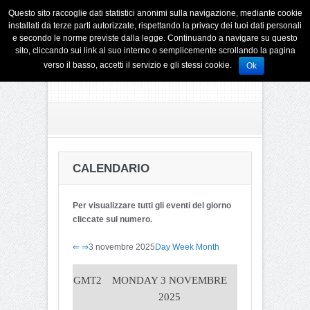
Questo sito raccoglie dati statistici anonimi sulla navigazione, mediante cookie
installati da terze parti autorizzate, rispettando la privacy dei tuoi dati personali
e secondo le norme previste dalla legge. Continuando a navigare su questo
sito, cliccando sui link al suo interno o semplicemente scrollando la pagina
verso il basso, accetti il servizio e gli stessi cookie.
Ok
CALENDARIO
Per visualizzare tutti gli eventi del giorno
cliccate sul numero.
⇐
⇒
3 novembre 2025
Day
Week
Month
GMT2
MONDAY 3 NOVEMBRE
2025