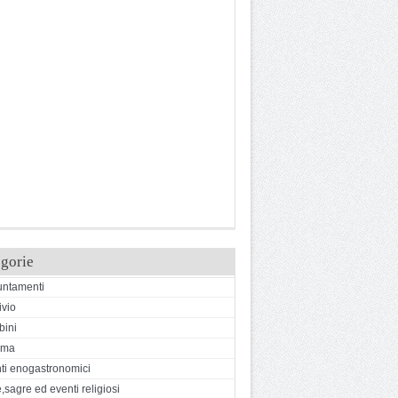
gorie
ntamenti
ivio
ini
ema
ti enogastronomici
,sagre ed eventi religiosi