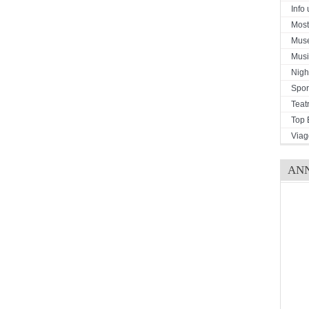
Info u
Mostr
Mus
Musi
Night
Spor
Teat
Top 
Viag
AN