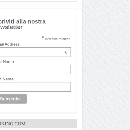
criviti alla nostra
wsletter
*
indicates required
il Address
*
st Name
st Name
OKING.COM