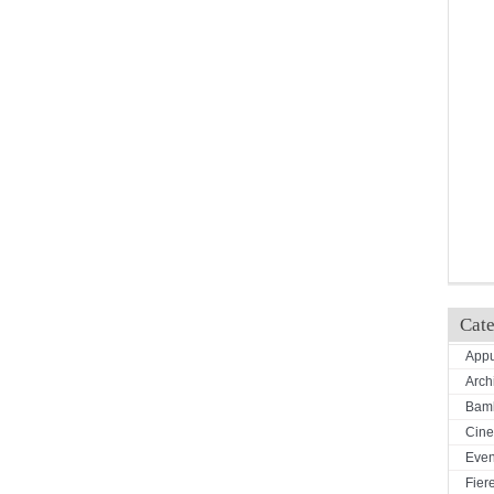
Cate
Appu
Arch
Bamb
Cin
Even
Fiere