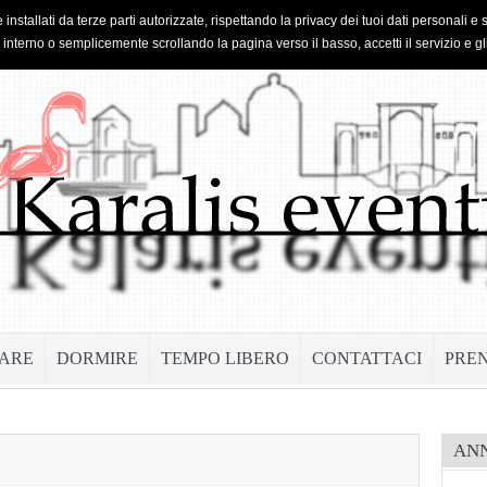
 installati da terze parti autorizzate, rispettando la privacy dei tuoi dati personal
o interno o semplicemente scrollando la pagina verso il basso, accetti il servizio e gl
ARE
DORMIRE
TEMPO LIBERO
CONTATTACI
PRE
AN