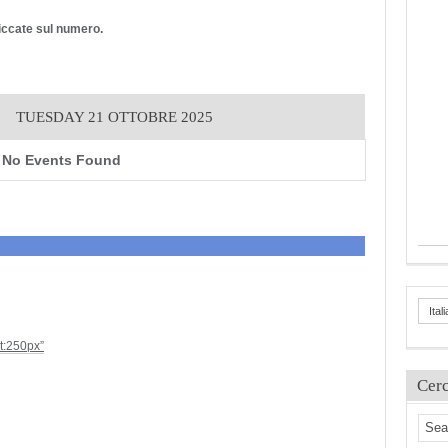
cliccate sul numero.
TUESDAY 21 OTTOBRE 2025
No Events Found
Ital
ht:250px”
Cer