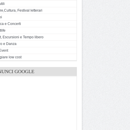
tili
e,Cultura, Festival letterari
ei
ca e Concerti
life
t, Escursioni e Tempo libero
ro e Danza
Event
giare low cost
NUNCI GOOGLE