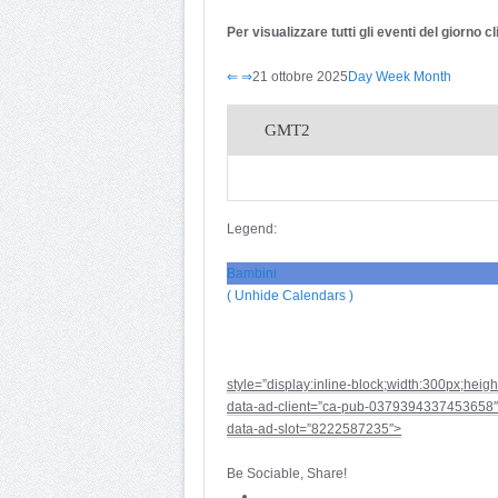
Per visualizzare tutti gli eventi del giorno 
⇐
⇒
21 ottobre 2025
Day
Week
Month
GMT2
Legend:
Bambini
( Unhide Calendars )
style=”display:inline-block;width:300px;heig
data-ad-client=”ca-pub-0379394337453658″
data-ad-slot=”8222587235″>
Be Sociable, Share!