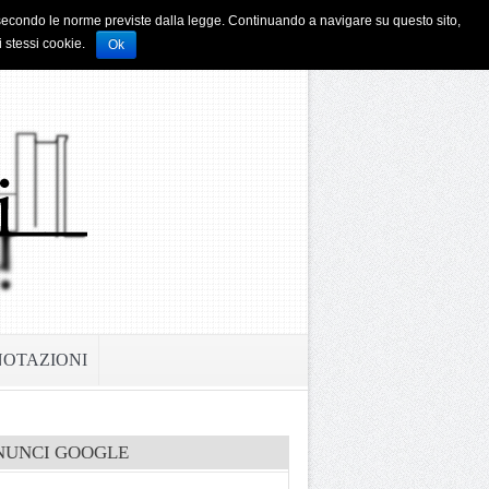
i e secondo le norme previste dalla legge. Continuando a navigare su questo sito,
i stessi cookie.
Ok
NOTAZIONI
NUNCI GOOGLE