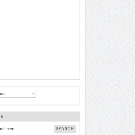
iano
ca