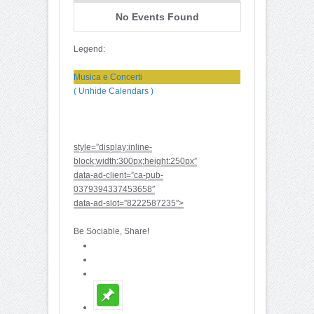
No Events Found
Legend:
Musica e Concerti
( Unhide Calendars )
style=”display:inline-
block;width:300px;height:250px”
data-ad-client=”ca-pub-
0379394337453658″
data-ad-slot=”8222587235″>
Be Sociable, Share!