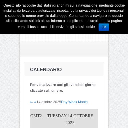
Questo sito raccoglie dati statistici anonimi sulla navigazione, mediante cookie
installati da terze parti autorizzate, rispettando la privacy dei tuoi dati personali
e secondo le norme previste dalla legge. Continuando a navigare su questo
sito, cliccando sui link al suo interno o semplicemente scrollando la pagina
verso il basso, accetti il servizio e gli stessi cookie.
Ok
CALENDARIO
Per visualizzare tutti gli eventi del giorno
cliccate sul numero.
⇐
⇒
14 ottobre 2025
Day
Week
Month
GMT2
TUESDAY 14 OTTOBRE
2025