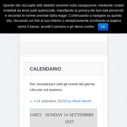
Questo sito raccoglie dati statistici anonimi sulla navigazione, mediante cookie
installati da terze parti autorizzate, rispettando la privacy dei tuoi dati personali
e secondo le norme previste dalla legge. Continuando a navigare su questo
sito, cliccando sui link al suo interno o semplicemente scrollando la pagina
verso il basso, accetti il servizio e gli stessi cookie.
Ok
CALENDARIO
Per visualizzare tutti gli eventi del giorno
cliccate sul numero.
⇐
⇒
14 settembre 2025
Day
Week
Month
GMT2
SUNDAY 14 SETTEMBRE
2025