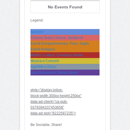
No Events Found
Legend:
Bambini
Cinema,Teatro, Danza, Spettacoli
Eventi Enogastronomici, Fiere, Sagre,
Eventi Religiosi
Mostre, Cultura, Convegni, Musei
Musica e Concerti
Nightlife e Disco
Sport,Escursioni,Tempo libero
style=”display:inline-
block;width:300px;height:250px”
data-ad-client=”ca-pub-
0379394337453658″
data-ad-slot=”8222587235″>
Be Sociable, Share!