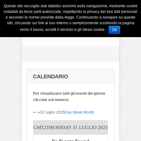
Questo sito raccoglie dati statistici anonimi sulla navigazione, mediante cookie
installati da terze parti autorizzate, rispettando la privacy dei tuoi dati personali
e secondo le norme previste dalla legge. Continuando a navigare su questo
sito, cliccando sui link al suo interno o semplicemente scrollando la pagina
verso il basso, accetti il servizio e gli stessi cookie.
Ok
CALENDARIO
Per visualizzare tutti gli eventi del giorno
cliccate sul numero.
⇐
⇒
31 luglio 2025
Day
Week
Month
GMT2
THURSDAY 31 LUGLIO 2025
No Events Found