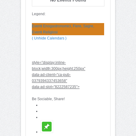
Legend:
Eventi Enogastronomici, Fiere, Sagre,
Eventi Religiosi
( Unhide Calendars )
style=”display:inline-
block;width:300px;height:250px”
data-ad-client=”ca-pub-
0379394337453658″
data-ad-slot=”8222587235″>
Be Sociable, Share!