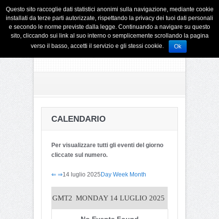
Questo sito raccoglie dati statistici anonimi sulla navigazione, mediante cookie
installati da terze parti autorizzate, rispettando la privacy dei tuoi dati personali
e secondo le norme previste dalla legge. Continuando a navigare su questo
sito, cliccando sui link al suo interno o semplicemente scrollando la pagina
verso il basso, accetti il servizio e gli stessi cookie.
Ok
CALENDARIO
Per visualizzare tutti gli eventi del giorno
cliccate sul numero.
⇐
⇒
14 luglio 2025
Day
Week
Month
GMT2
MONDAY 14 LUGLIO 2025
No Events Found