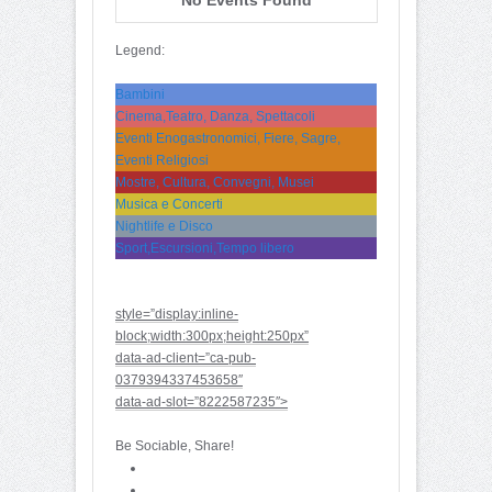
Legend:
Bambini
Cinema,Teatro, Danza, Spettacoli
Eventi Enogastronomici, Fiere, Sagre,
Eventi Religiosi
Mostre, Cultura, Convegni, Musei
Musica e Concerti
Nightlife e Disco
Sport,Escursioni,Tempo libero
style=”display:inline-
block;width:300px;height:250px”
data-ad-client=”ca-pub-
0379394337453658″
data-ad-slot=”8222587235″>
Be Sociable, Share!