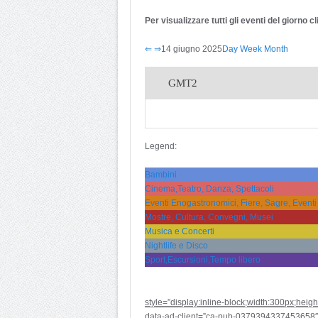
Per visualizzare tutti gli eventi del giorno 
⇐
⇒
14 giugno 2025
Day
Week
Month
GMT2
Legend:
Bambini
Cinema,Teatro, Danza, Spettacoli
Eventi Enogastronomici, Fiere, Sagre, Eventi
Mostre, Cultura, Convegni, Musei
Musica e Concerti
Nightlife e Disco
Sport,Escursioni,Tempo libero
style=”display:inline-block;width:300px;heig
data-ad-client=”ca-pub-0379394337453658″