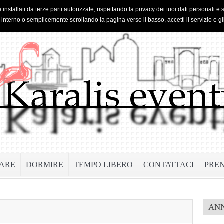
 installati da terze parti autorizzate, rispettando la privacy dei tuoi dati personal
o interno o semplicemente scrollando la pagina verso il basso, accetti il servizio e gl
ARE
DORMIRE
TEMPO LIBERO
CONTATTACI
PRE
AN