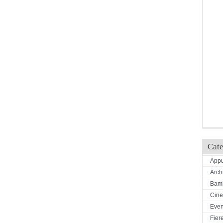
Cate
Appu
Arch
Bamb
Cin
Even
Fiere