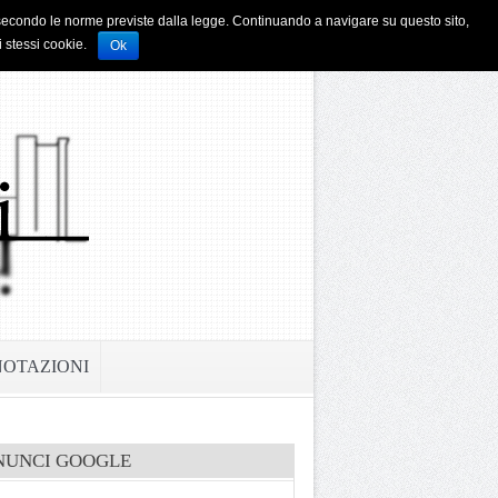
i e secondo le norme previste dalla legge. Continuando a navigare su questo sito,
i stessi cookie.
Ok
NOTAZIONI
NUNCI GOOGLE