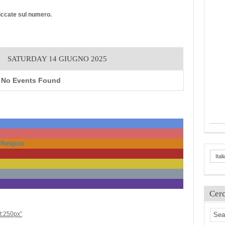
cliccate sul numero.
SATURDAY 14 GIUGNO 2025
No Events Found
 Religiosi
Ital
Cer
ht:250px”