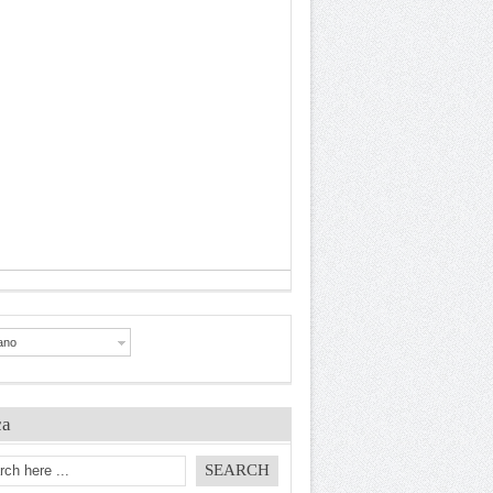
iano
ca