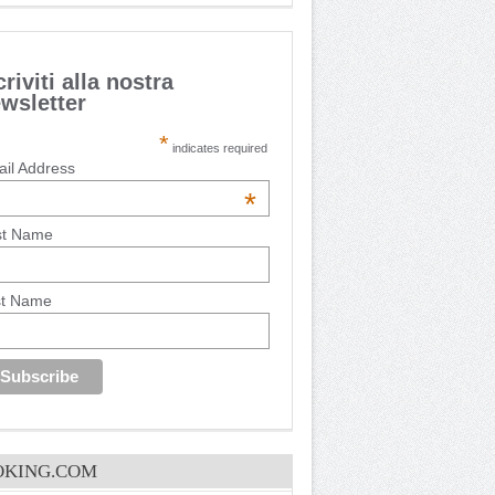
criviti alla nostra
wsletter
*
indicates required
il Address
*
st Name
st Name
OKING.COM