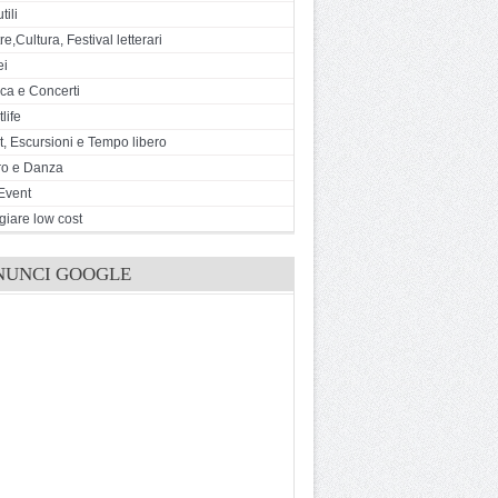
tili
e,Cultura, Festival letterari
ei
ca e Concerti
life
t, Escursioni e Tempo libero
ro e Danza
Event
giare low cost
NUNCI GOOGLE