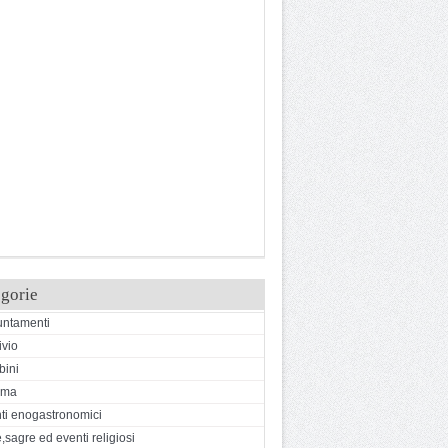
gorie
ntamenti
ivio
ini
ema
ti enogastronomici
,sagre ed eventi religiosi