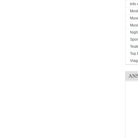
Info u
Mostr
Mus
Musi
Night
Spor
Teat
Top 
Viag
AN