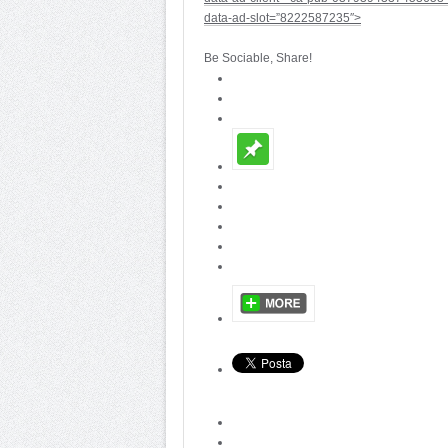
data-ad-slot=”8222587235″>
Be Sociable, Share!