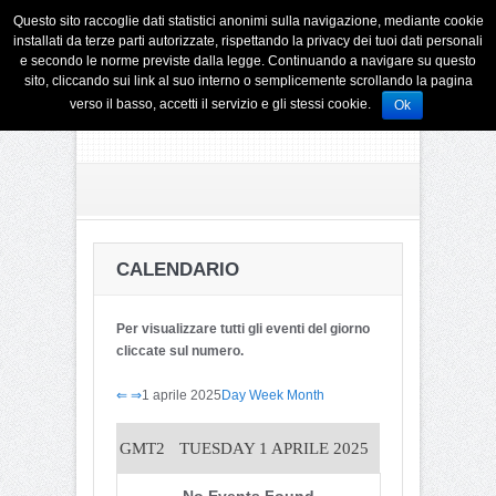
Questo sito raccoglie dati statistici anonimi sulla navigazione, mediante cookie
installati da terze parti autorizzate, rispettando la privacy dei tuoi dati personali
e secondo le norme previste dalla legge. Continuando a navigare su questo
sito, cliccando sui link al suo interno o semplicemente scrollando la pagina
verso il basso, accetti il servizio e gli stessi cookie.
Ok
CALENDARIO
Per visualizzare tutti gli eventi del giorno
cliccate sul numero.
⇐
⇒
1 aprile 2025
Day
Week
Month
GMT2
TUESDAY 1 APRILE 2025
No Events Found