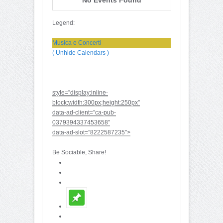
Legend:
Musica e Concerti
( Unhide Calendars )
style=”display:inline-
block;width:300px;height:250px”
data-ad-client=”ca-pub-
0379394337453658″
data-ad-slot=”8222587235″>
Be Sociable, Share!