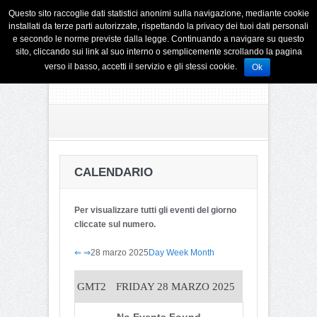
Questo sito raccoglie dati statistici anonimi sulla navigazione, mediante cookie
installati da terze parti autorizzate, rispettando la privacy dei tuoi dati personali
e secondo le norme previste dalla legge. Continuando a navigare su questo
sito, cliccando sui link al suo interno o semplicemente scrollando la pagina
verso il basso, accetti il servizio e gli stessi cookie.
Ok
CALENDARIO
Per visualizzare tutti gli eventi del giorno
cliccate sul numero.
⇐
⇒
28 marzo 2025
Day
Week
Month
GMT2
FRIDAY 28 MARZO 2025
No Events Found