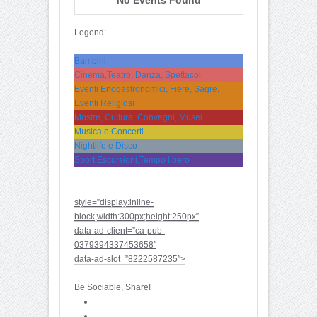
Legend:
Bambini
Cinema,Teatro, Danza, Spettacoli
Eventi Enogastronomici, Fiere, Sagre,
Eventi Religiosi
Mostre, Cultura, Convegni, Musei
Musica e Concerti
Nightlife e Disco
Sport,Escursioni,Tempo libero
style=”display:inline-
block;width:300px;height:250px”
data-ad-client=”ca-pub-
0379394337453658″
data-ad-slot=”8222587235″>
Be Sociable, Share!