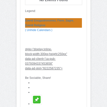
Legend:
Eventi Enogastronomici, Fiere, Sagre,
Eventi Religiosi
( Unhide Calendars )
style=”display:inline-
block;width:300px;height:250px”
data-ad-client=”ca-pub-
0379394337453658″
data-ad-slot=”8222587235″>
Be Sociable, Share!