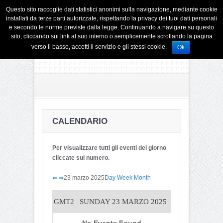
Questo sito raccoglie dati statistici anonimi sulla navigazione, mediante cookie
installati da terze parti autorizzate, rispettando la privacy dei tuoi dati personali
e secondo le norme previste dalla legge. Continuando a navigare su questo
sito, cliccando sui link al suo interno o semplicemente scrollando la pagina
verso il basso, accetti il servizio e gli stessi cookie.
Ok
CALENDARIO
Per visualizzare tutti gli eventi del giorno
cliccate sul numero.
⇐
⇒
23 marzo 2025
Day
Week
Month
GMT2
SUNDAY 23 MARZO 2025
No Events Found