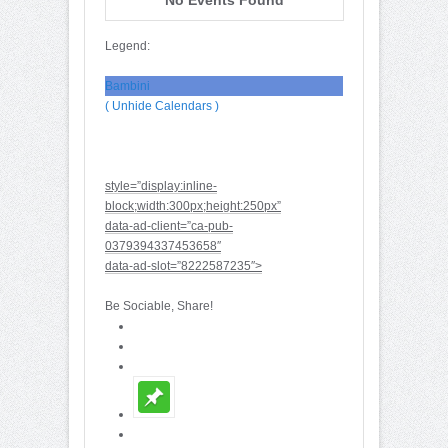
Legend:
Bambini
( Unhide Calendars )
style=”display:inline-
block;width:300px;height:250px”
data-ad-client=”ca-pub-
0379394337453658″
data-ad-slot=”8222587235″>
Be Sociable, Share!