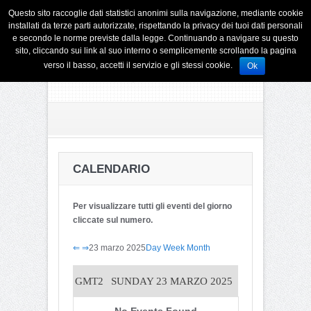
Questo sito raccoglie dati statistici anonimi sulla navigazione, mediante cookie
installati da terze parti autorizzate, rispettando la privacy dei tuoi dati personali
e secondo le norme previste dalla legge. Continuando a navigare su questo
sito, cliccando sui link al suo interno o semplicemente scrollando la pagina
verso il basso, accetti il servizio e gli stessi cookie.
Ok
CALENDARIO
Per visualizzare tutti gli eventi del giorno
cliccate sul numero.
⇐
⇒
23 marzo 2025
Day
Week
Month
GMT2
SUNDAY 23 MARZO 2025
No Events Found