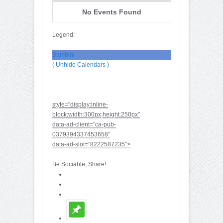
No Events Found
Legend:
Bambini
( Unhide Calendars )
style=”display:inline-
block;width:300px;height:250px”
data-ad-client=”ca-pub-
0379394337453658″
data-ad-slot=”8222587235″>
Be Sociable, Share!