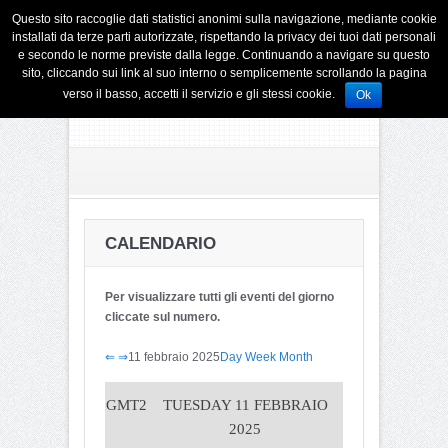
Questo sito raccoglie dati statistici anonimi sulla navigazione, mediante cookie
installati da terze parti autorizzate, rispettando la privacy dei tuoi dati personali
e secondo le norme previste dalla legge. Continuando a navigare su questo
sito, cliccando sui link al suo interno o semplicemente scrollando la pagina
verso il basso, accetti il servizio e gli stessi cookie.
Ok
CALENDARIO
Per visualizzare tutti gli eventi del giorno
cliccate sul numero.
⇐
⇒
11 febbraio 2025
Day
Week
Month
GMT2
TUESDAY 11 FEBBRAIO
2025