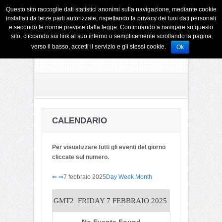
Questo sito raccoglie dati statistici anonimi sulla navigazione, mediante cookie
installati da terze parti autorizzate, rispettando la privacy dei tuoi dati personali
e secondo le norme previste dalla legge. Continuando a navigare su questo
sito, cliccando sui link al suo interno o semplicemente scrollando la pagina
verso il basso, accetti il servizio e gli stessi cookie.
Ok
CALENDARIO
Per visualizzare tutti gli eventi del giorno
cliccate sul numero.
⇐
⇒
7 febbraio 2025
Day
Week
Month
GMT2
FRIDAY 7 FEBBRAIO 2025
No Events Found