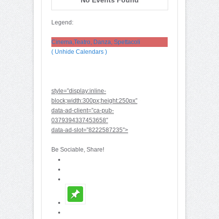
Legend:
Cinema,Teatro, Danza, Spettacoli
( Unhide Calendars )
style=”display:inline-
block;width:300px;height:250px”
data-ad-client=”ca-pub-
0379394337453658″
data-ad-slot=”8222587235″>
Be Sociable, Share!