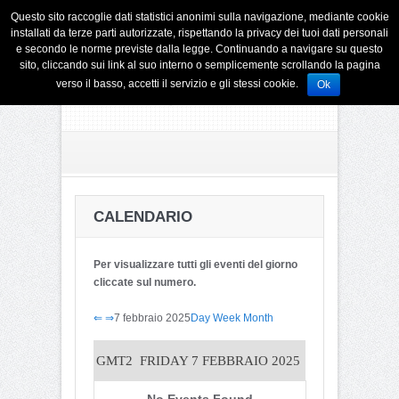
Questo sito raccoglie dati statistici anonimi sulla navigazione, mediante cookie
installati da terze parti autorizzate, rispettando la privacy dei tuoi dati personali
e secondo le norme previste dalla legge. Continuando a navigare su questo
sito, cliccando sui link al suo interno o semplicemente scrollando la pagina
verso il basso, accetti il servizio e gli stessi cookie.
Ok
CALENDARIO
Per visualizzare tutti gli eventi del giorno
cliccate sul numero.
⇐
⇒
7 febbraio 2025
Day
Week
Month
GMT2
FRIDAY 7 FEBBRAIO 2025
No Events Found