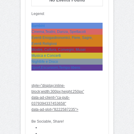
Legend:
Bambini
Cinema,Teatro, Danza, Spettacoli
Eventi Enogastronomici, Fiere, Sagre,
Eventi Religiosi
Mostre, Cultura, Convegni, Musei
Musica e Concerti
Nightlife e Disco
Sport,Escursioni,Tempo libero
style=”display:inline-
block;width:300px;height:250px”
data-ad-client=”ca-pub-
0379394337453658″
data-ad-slot=”8222587235″>
Be Sociable, Share!