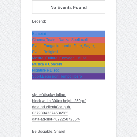
No Events Found
Legend:
Bambini
Cinema,Teatro, Danza, Spettacoli
Eventi Enogastronomici, Fiere, Sagre,
Eventi Religiosi
Mostre, Cultura, Convegni, Musei
Musica e Concerti
Nightlife e Disco
Sport,Escursioni,Tempo libero
style=”display:inline-
block;width:300px;height:250px”
data-ad-client=”ca-pub-
0379394337453658″
data-ad-slot=”8222587235″>
Be Sociable, Share!