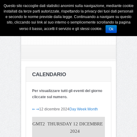
Questo sito raccoglie dati statistici anonimi sulla navigazione, mediante cookie
installati da terze parti autorizzate, rispettando la privacy dei tuoi dati personali
e secondo le norme previste dalla legge. Continuando a navigare su questo
sito, cliccando sui link al suo interno o semplicemente scrollando la pagina
verso il basso, accetti il servizio e gli stessi cookie.
Ok
CALENDARIO
Per visualizzare tutti gli eventi del giorno
cliccate sul numero.
⇐
⇒
12 dicembre 2024
Day
Week
Month
GMT2
THURSDAY 12 DICEMBRE
2024