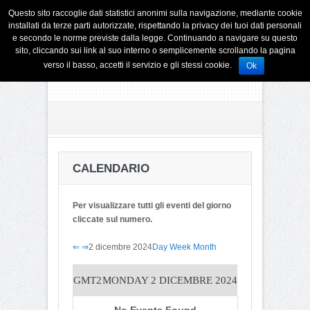
Questo sito raccoglie dati statistici anonimi sulla navigazione, mediante cookie
installati da terze parti autorizzate, rispettando la privacy dei tuoi dati personali
e secondo le norme previste dalla legge. Continuando a navigare su questo
sito, cliccando sui link al suo interno o semplicemente scrollando la pagina
verso il basso, accetti il servizio e gli stessi cookie.
Ok
CALENDARIO
Per visualizzare tutti gli eventi del giorno
cliccate sul numero.
⇐
⇒
2 dicembre 2024
Day
Week
Month
GMT2
MONDAY 2 DICEMBRE 2024
No Events Found