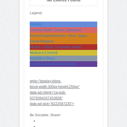
Legend:
Bambini
Cinema,Teatro, Danza, Spettacoli
Eventi Enogastronomici, Fiere, Sagre,
Eventi Religiosi
Mostre, Cultura, Convegni, Musei
Musica e Concerti
Nightlife e Disco
Sport,Escursioni,Tempo libero
style=”display:inline-
block;width:300px;height:250px”
data-ad-client=”ca-pub-
0379394337453658″
data-ad-slot=”8222587235″>
Be Sociable, Share!