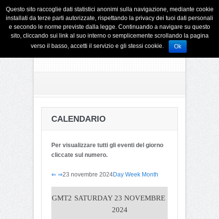
Questo sito raccoglie dati statistici anonimi sulla navigazione, mediante cookie
installati da terze parti autorizzate, rispettando la privacy dei tuoi dati personali
e secondo le norme previste dalla legge. Continuando a navigare su questo
sito, cliccando sui link al suo interno o semplicemente scrollando la pagina
verso il basso, accetti il servizio e gli stessi cookie.
Ok
CALENDARIO
Per visualizzare tutti gli eventi del giorno
cliccate sul numero.
⇐
⇒
23 novembre 2024
Day
Week
Month
GMT2
SATURDAY 23 NOVEMBRE
2024