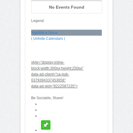
No Events Found
Legend:
Nightlife e Disco
( Unhide Calendars )
style=”display:inline-
block;width:300px;height:250px”
data-ad-client=”ca-pub-
0379394337453658″
data-ad-slot=”8222587235″>
Be Sociable, Share!