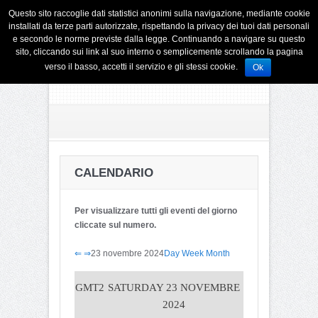
Questo sito raccoglie dati statistici anonimi sulla navigazione, mediante cookie
installati da terze parti autorizzate, rispettando la privacy dei tuoi dati personali
e secondo le norme previste dalla legge. Continuando a navigare su questo
sito, cliccando sui link al suo interno o semplicemente scrollando la pagina
verso il basso, accetti il servizio e gli stessi cookie.
Ok
CALENDARIO
Per visualizzare tutti gli eventi del giorno
cliccate sul numero.
⇐
⇒
23 novembre 2024
Day
Week
Month
GMT2
SATURDAY 23 NOVEMBRE
2024