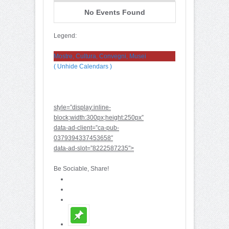
No Events Found
Legend:
Mostre, Cultura, Convegni, Musei
( Unhide Calendars )
style=”display:inline-
block;width:300px;height:250px”
data-ad-client=”ca-pub-
0379394337453658″
data-ad-slot=”8222587235″>
Be Sociable, Share!