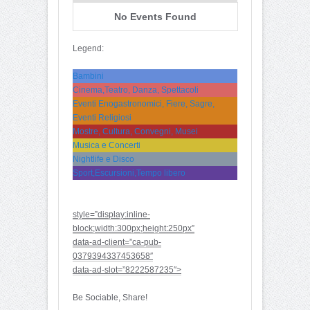
No Events Found
Legend:
Bambini
Cinema,Teatro, Danza, Spettacoli
Eventi Enogastronomici, Fiere, Sagre,
Eventi Religiosi
Mostre, Cultura, Convegni, Musei
Musica e Concerti
Nightlife e Disco
Sport,Escursioni,Tempo libero
style=”display:inline-
block;width:300px;height:250px”
data-ad-client=”ca-pub-
0379394337453658″
data-ad-slot=”8222587235″>
Be Sociable, Share!