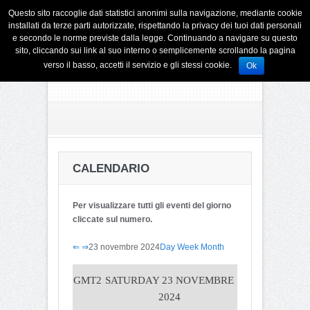
Questo sito raccoglie dati statistici anonimi sulla navigazione, mediante cookie
installati da terze parti autorizzate, rispettando la privacy dei tuoi dati personali
e secondo le norme previste dalla legge. Continuando a navigare su questo
sito, cliccando sui link al suo interno o semplicemente scrollando la pagina
verso il basso, accetti il servizio e gli stessi cookie.
Ok
CALENDARIO
Per visualizzare tutti gli eventi del giorno
cliccate sul numero.
⇐
⇒
23 novembre 2024
Day
Week
Month
GMT2
SATURDAY 23 NOVEMBRE
2024