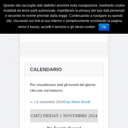
Questo sito raccoglie dati statistici anonimi sulla navigazione, mediante cookie
installati da terze parti autorizzate, rispettando la privacy dei tuoi dati personali
e secondo le norme previste dalla legge. Continuando a navigare su questo
sito, cliccando sui link al suo interno o semplicemente scrollando la pagina
verso il basso, accetti il servizio e gli stessi cookie.
Ok
CALENDARIO
Per visualizzare tutti gli eventi del giorno
cliccate sul numero.
⇐
⇒
1 novembre 2024
Day
Week
Month
GMT2
FRIDAY 1 NOVEMBRE 2024
No Events Found