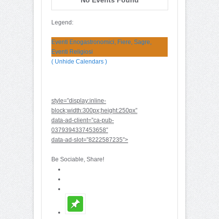
Legend:
Eventi Enogastronomici, Fiere, Sagre,
Eventi Religiosi
( Unhide Calendars )
style=”display:inline-
block;width:300px;height:250px”
data-ad-client=”ca-pub-
0379394337453658″
data-ad-slot=”8222587235″>
Be Sociable, Share!