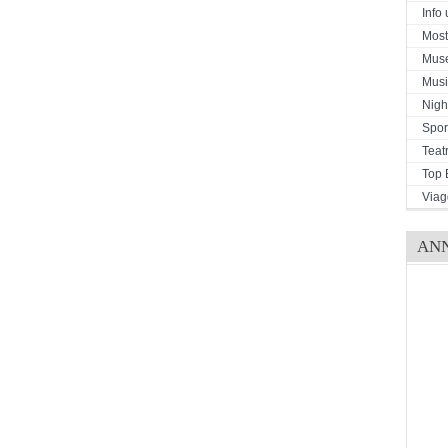
Info u
Mostr
Mus
Musi
Night
Spor
Teat
Top 
Viag
AN