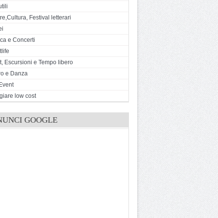
tili
e,Cultura, Festival letterari
ei
ca e Concerti
life
t, Escursioni e Tempo libero
ro e Danza
Event
giare low cost
NUNCI GOOGLE