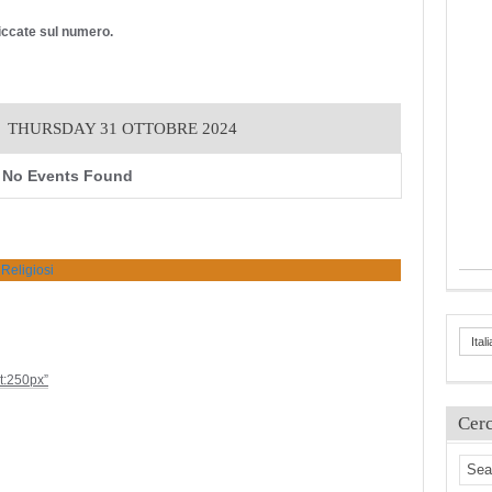
cliccate sul numero.
THURSDAY 31 OTTOBRE 2024
No Events Found
 Religiosi
Ital
ht:250px”
Cer