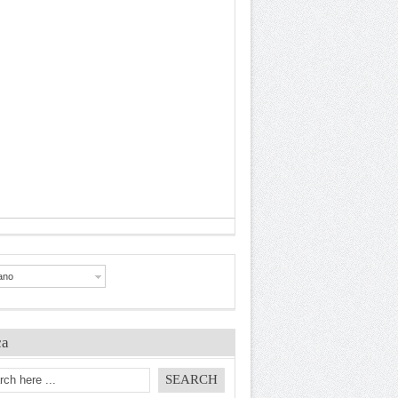
iano
ca