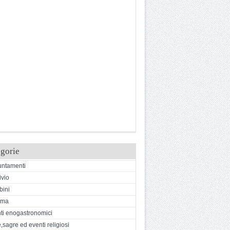
gorie
ntamenti
ivio
ini
ema
ti enogastronomici
,sagre ed eventi religiosi