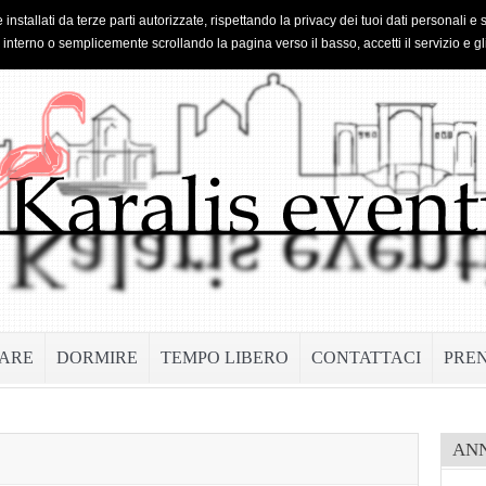
 installati da terze parti autorizzate, rispettando la privacy dei tuoi dati personal
o interno o semplicemente scrollando la pagina verso il basso, accetti il servizio e gl
ARE
DORMIRE
TEMPO LIBERO
CONTATTACI
PRE
AN