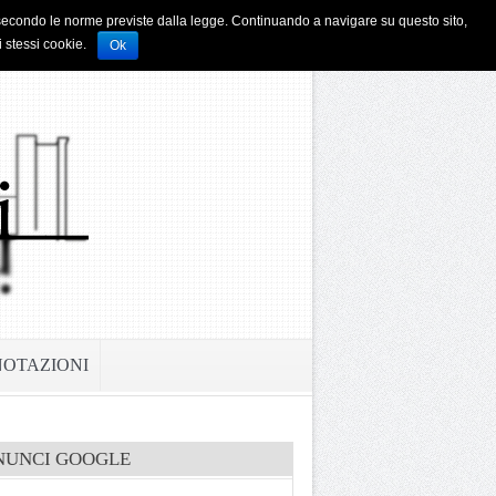
i e secondo le norme previste dalla legge. Continuando a navigare su questo sito,
i stessi cookie.
Ok
NOTAZIONI
NUNCI GOOGLE