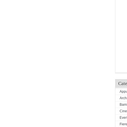
Cate
Appu
Arch
Bamb
Cin
Even
Fiere