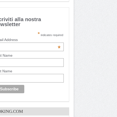
criviti alla nostra
wsletter
*
indicates required
il Address
*
st Name
st Name
OKING.COM