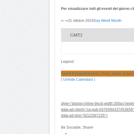
Per visualizzare tutti gli eventi del giorno 
⇐
⇒
31 ottobre 2024
Day
Week
Month
GMT2
Legend:
Eventi Enogastronomici, Fiere, Sagre, Eventi
( Unhide Calendars )
style=”display:inline-block;width:300px;heig
data-ad-client=”ca-pub-0379394337453658″
data-ad-slot=”8222587235″>
Be Sociable, Share!