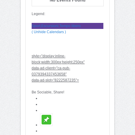
Legend:
Sport,Escursioni,Tempo libero
( Unhide Calendars )
style=”display:inline-
block;width:300px;height:250px”
data-ad-client=”ca-pub-
0379394337453658″
data-ad-slot=”8222587235″>
Be Sociable, Share!