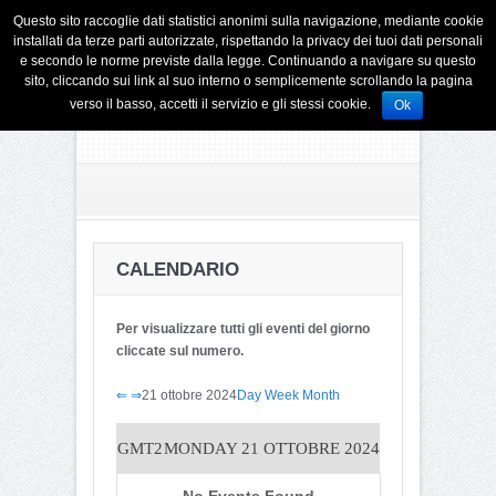
Questo sito raccoglie dati statistici anonimi sulla navigazione, mediante cookie
installati da terze parti autorizzate, rispettando la privacy dei tuoi dati personali
e secondo le norme previste dalla legge. Continuando a navigare su questo
sito, cliccando sui link al suo interno o semplicemente scrollando la pagina
verso il basso, accetti il servizio e gli stessi cookie.
Ok
CALENDARIO
Per visualizzare tutti gli eventi del giorno
cliccate sul numero.
⇐
⇒
21 ottobre 2024
Day
Week
Month
GMT2
MONDAY 21 OTTOBRE 2024
No Events Found