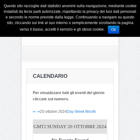
Questo sito raccoglie dati statistici anonimi sulla navigazione, mediante cookie
installati da terze parti autorizzate, rispettando la privacy dei tuoi dati personali
e secondo le norme previste dalla legge. Continuando a navigare su questo
sito, cliccando sui link al suo interno o semplicemente scrollando la pagina
verso il basso, accetti il servizio e gli stessi cookie.
Ok
CALENDARIO
Per visualizzare tutti gli eventi del giorno
cliccate sul numero.
⇐
⇒
20 ottobre 2024
Day
Week
Month
GMT2
SUNDAY 20 OTTOBRE 2024
No Events Found