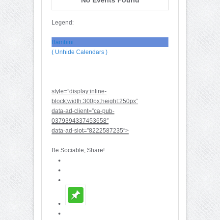
Legend:
Bambini
( Unhide Calendars )
style=”display:inline-
block;width:300px;height:250px”
data-ad-client=”ca-pub-
0379394337453658″
data-ad-slot=”8222587235″>
Be Sociable, Share!