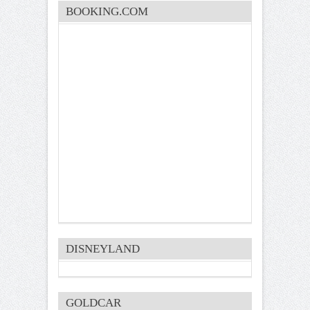
BOOKING.COM
DISNEYLAND
GOLDCAR