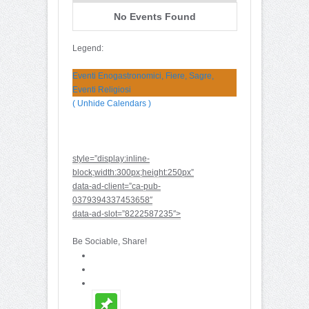
No Events Found
Legend:
Eventi Enogastronomici, Fiere, Sagre,
Eventi Religiosi
( Unhide Calendars )
style=”display:inline-
block;width:300px;height:250px”
data-ad-client=”ca-pub-
0379394337453658″
data-ad-slot=”8222587235″>
Be Sociable, Share!