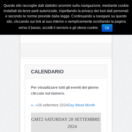
Questo sito raccoglie dati statistici anonimi sulla navigazione, mediante cookie
installati da terze parti autorizzate, rispettando la privacy dei tuoi dati personali
e secondo le norme previste dalla legge. Continuando a navigare su questo
sito, cliccando sui link al suo interno o semplicemente scrollando la pagina
verso il basso, accetti il servizio e gli stessi cookie.
Ok
CALENDARIO
Per visualizzare tutti gli eventi del giorno
cliccate sul numero.
⇐
⇒
28 settembre 2024
Day
Week
Month
GMT2
SATURDAY 28 SETTEMBRE
2024