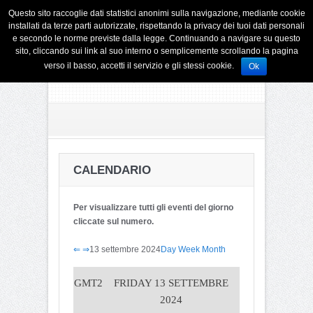
Questo sito raccoglie dati statistici anonimi sulla navigazione, mediante cookie
installati da terze parti autorizzate, rispettando la privacy dei tuoi dati personali
e secondo le norme previste dalla legge. Continuando a navigare su questo
sito, cliccando sui link al suo interno o semplicemente scrollando la pagina
verso il basso, accetti il servizio e gli stessi cookie.
Ok
CALENDARIO
Per visualizzare tutti gli eventi del giorno
cliccate sul numero.
⇐
⇒
13 settembre 2024
Day
Week
Month
GMT2
FRIDAY 13 SETTEMBRE
2024