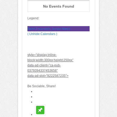
No Events Found
Legend:
Sport,Escursioni,Tempo libero
( Unhide Calendars )
style=”display:inline-
block;width:300px;height:250px”
data-ad-client=”ca-pub-
0379394337453658″
data-ad-slot=”8222587235″>
Be Sociable, Share!