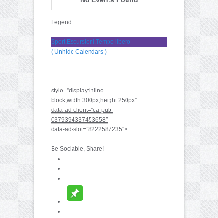
Legend:
Sport,Escursioni,Tempo libero
( Unhide Calendars )
style=”display:inline-
block;width:300px;height:250px”
data-ad-client=”ca-pub-
0379394337453658″
data-ad-slot=”8222587235″>
Be Sociable, Share!