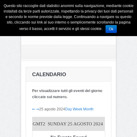
Questo sito raccoglie dati statistici anonimi sulla navigazione, mediante cookie
installati da terze parti autorizzate, rispettando la privacy dei tuoi dati personali
e secondo le norme previste dalla legge. Continuando a navigare su questo
sito, cliccando sui link al suo interno o semplicemente scrollando la pagina
verso il basso, accetti il servizio e gli stessi cookie.
Ok
CALENDARIO
Per visualizzare tutti gli eventi del giorno
cliccate sul numero.
⇐
⇒
25 agosto 2024
Day
Week
Month
GMT2
SUNDAY 25 AGOSTO 2024
No Events Found