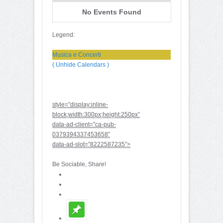
No Events Found
Legend:
Musica e Concerti
( Unhide Calendars )
style=”display:inline-
block;width:300px;height:250px”
data-ad-client=”ca-pub-
0379394337453658″
data-ad-slot=”8222587235″>
Be Sociable, Share!