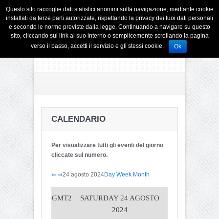
Questo sito raccoglie dati statistici anonimi sulla navigazione, mediante cookie
installati da terze parti autorizzate, rispettando la privacy dei tuoi dati personali
e secondo le norme previste dalla legge. Continuando a navigare su questo
sito, cliccando sui link al suo interno o semplicemente scrollando la pagina
verso il basso, accetti il servizio e gli stessi cookie.
Ok
CALENDARIO
Per visualizzare tutti gli eventi del giorno
cliccate sul numero.
⇐
⇒
24 agosto 2024
Day
Week
Month
GMT2
SATURDAY 24 AGOSTO
2024