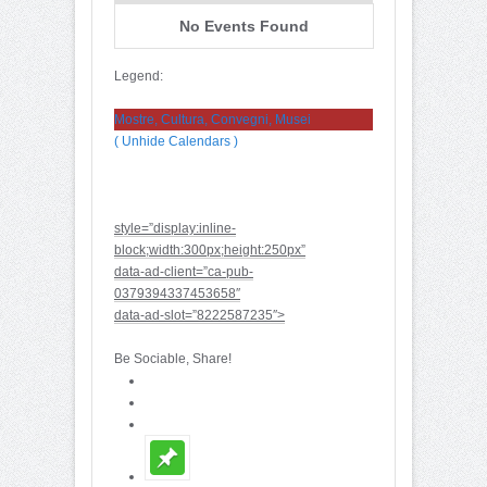
No Events Found
Legend:
Mostre, Cultura, Convegni, Musei
( Unhide Calendars )
style=”display:inline-
block;width:300px;height:250px”
data-ad-client=”ca-pub-
0379394337453658″
data-ad-slot=”8222587235″>
Be Sociable, Share!