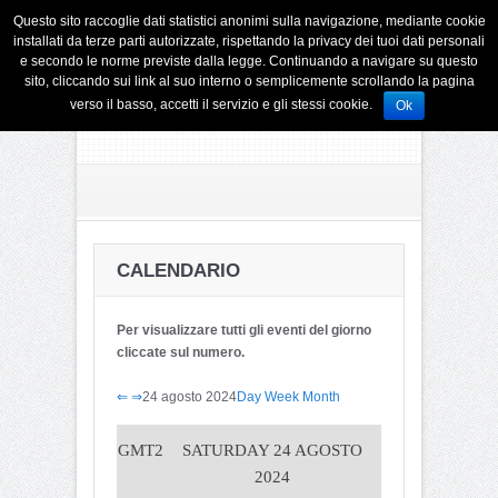
Questo sito raccoglie dati statistici anonimi sulla navigazione, mediante cookie
installati da terze parti autorizzate, rispettando la privacy dei tuoi dati personali
e secondo le norme previste dalla legge. Continuando a navigare su questo
sito, cliccando sui link al suo interno o semplicemente scrollando la pagina
verso il basso, accetti il servizio e gli stessi cookie.
Ok
CALENDARIO
Per visualizzare tutti gli eventi del giorno
cliccate sul numero.
⇐
⇒
24 agosto 2024
Day
Week
Month
GMT2
SATURDAY 24 AGOSTO
2024