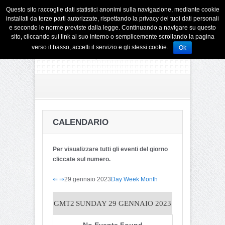
Questo sito raccoglie dati statistici anonimi sulla navigazione, mediante cookie
installati da terze parti autorizzate, rispettando la privacy dei tuoi dati personali
e secondo le norme previste dalla legge. Continuando a navigare su questo
sito, cliccando sui link al suo interno o semplicemente scrollando la pagina
verso il basso, accetti il servizio e gli stessi cookie.
Ok
CALENDARIO
Per visualizzare tutti gli eventi del giorno
cliccate sul numero.
⇐
⇒
29 gennaio 2023
Day
Week
Month
GMT2
SUNDAY 29 GENNAIO 2023
No Events Found