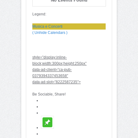
Legend:
Musica e Concerti
( Unhide Calendars )
style=”display:inline-
block;width:300px;height:250px”
data-ad-client=”ca-pub-
0379394337453658″
data-ad-slot=”8222587235″>
Be Sociable, Share!