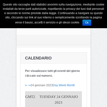
Questo sito raccoglie dati statistici anonimi sulla navigazione, mediante cookie
installati da terze parti autorizzate, rispettando la privacy dei tuoi dati personali
e secondo le norme previste dalla legge. Continuando a navigare su questo
sito, cliccando sui link al suo interno o semplicemente scrollando la pagina
verso il basso, accetti il servizio e gli stessi cookie.
Ok
CALENDARIO
Per visualizzare tutti gli eventi del giorno
cliccate sul numero.
⇐
⇒
24 gennaio 2023
Day
Week
Month
GMT2
TUESDAY 24 GENNAIO
2023