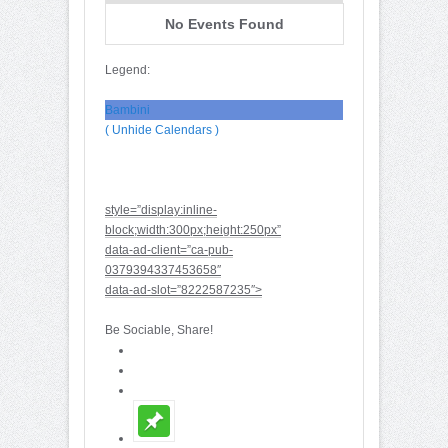
No Events Found
Legend:
Bambini
( Unhide Calendars )
style=”display:inline-
block;width:300px;height:250px”
data-ad-client=”ca-pub-
0379394337453658″
data-ad-slot=”8222587235″>
Be Sociable, Share!