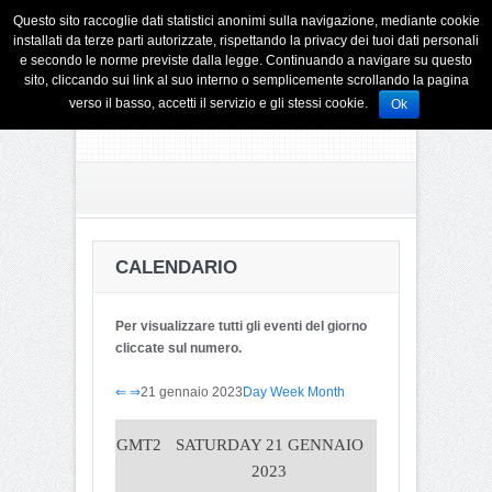
Questo sito raccoglie dati statistici anonimi sulla navigazione, mediante cookie
installati da terze parti autorizzate, rispettando la privacy dei tuoi dati personali
e secondo le norme previste dalla legge. Continuando a navigare su questo
sito, cliccando sui link al suo interno o semplicemente scrollando la pagina
verso il basso, accetti il servizio e gli stessi cookie.
Ok
CALENDARIO
Per visualizzare tutti gli eventi del giorno
cliccate sul numero.
⇐
⇒
21 gennaio 2023
Day
Week
Month
GMT2
SATURDAY 21 GENNAIO
2023