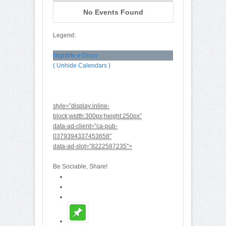
No Events Found
Legend:
Nightlife e Disco
( Unhide Calendars )
style=”display:inline-
block;width:300px;height:250px”
data-ad-client=”ca-pub-
0379394337453658″
data-ad-slot=”8222587235″>
Be Sociable, Share!