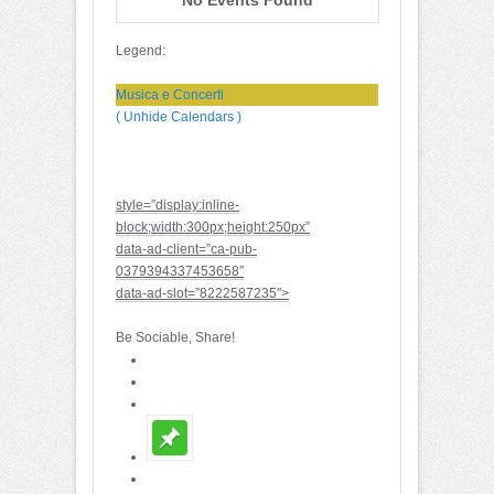
Legend:
Musica e Concerti
( Unhide Calendars )
style=”display:inline-
block;width:300px;height:250px”
data-ad-client=”ca-pub-
0379394337453658″
data-ad-slot=”8222587235″>
Be Sociable, Share!