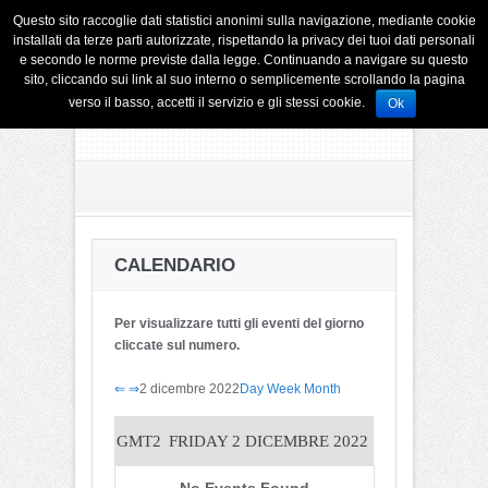
Questo sito raccoglie dati statistici anonimi sulla navigazione, mediante cookie
installati da terze parti autorizzate, rispettando la privacy dei tuoi dati personali
e secondo le norme previste dalla legge. Continuando a navigare su questo
sito, cliccando sui link al suo interno o semplicemente scrollando la pagina
verso il basso, accetti il servizio e gli stessi cookie.
Ok
CALENDARIO
Per visualizzare tutti gli eventi del giorno
cliccate sul numero.
⇐
⇒
2 dicembre 2022
Day
Week
Month
GMT2
FRIDAY 2 DICEMBRE 2022
No Events Found