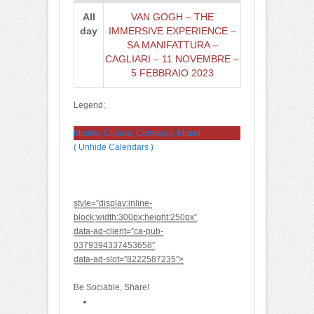
All
VAN GOGH – THE
day
IMMERSIVE EXPERIENCE –
SA MANIFATTURA –
CAGLIARI – 11 NOVEMBRE –
5 FEBBRAIO 2023
Legend:
Mostre, Cultura, Convegni, Musei
( Unhide Calendars )
style=”display:inline-
block;width:300px;height:250px”
data-ad-client=”ca-pub-
0379394337453658″
data-ad-slot=”8222587235″>
Be Sociable, Share!