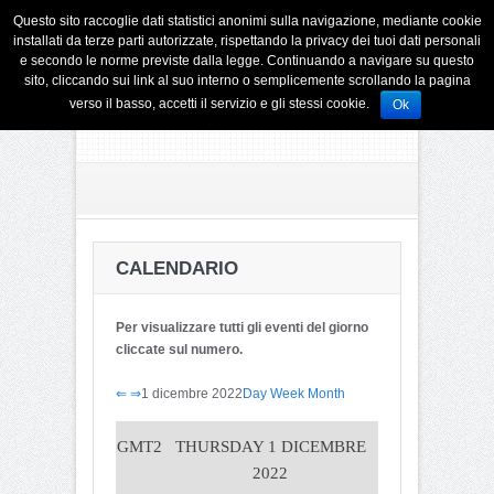
Questo sito raccoglie dati statistici anonimi sulla navigazione, mediante cookie
installati da terze parti autorizzate, rispettando la privacy dei tuoi dati personali
e secondo le norme previste dalla legge. Continuando a navigare su questo
sito, cliccando sui link al suo interno o semplicemente scrollando la pagina
verso il basso, accetti il servizio e gli stessi cookie.
Ok
CALENDARIO
Per visualizzare tutti gli eventi del giorno
cliccate sul numero.
⇐
⇒
1 dicembre 2022
Day
Week
Month
GMT2
THURSDAY 1 DICEMBRE
2022