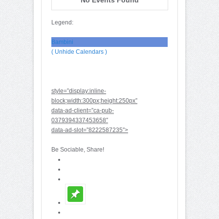
Legend:
Bambini
( Unhide Calendars )
style=”display:inline-
block;width:300px;height:250px”
data-ad-client=”ca-pub-
0379394337453658″
data-ad-slot=”8222587235″>
Be Sociable, Share!