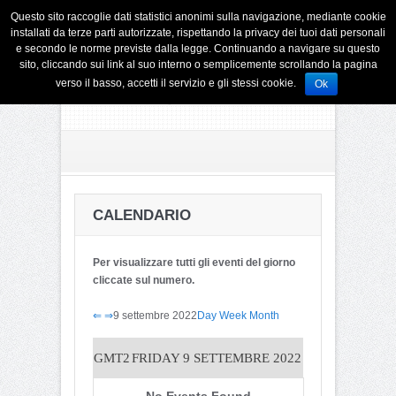
Questo sito raccoglie dati statistici anonimi sulla navigazione, mediante cookie
installati da terze parti autorizzate, rispettando la privacy dei tuoi dati personali
e secondo le norme previste dalla legge. Continuando a navigare su questo
sito, cliccando sui link al suo interno o semplicemente scrollando la pagina
verso il basso, accetti il servizio e gli stessi cookie.
Ok
CALENDARIO
Per visualizzare tutti gli eventi del giorno
cliccate sul numero.
⇐
⇒
9 settembre 2022
Day
Week
Month
GMT2
FRIDAY 9 SETTEMBRE 2022
No Events Found