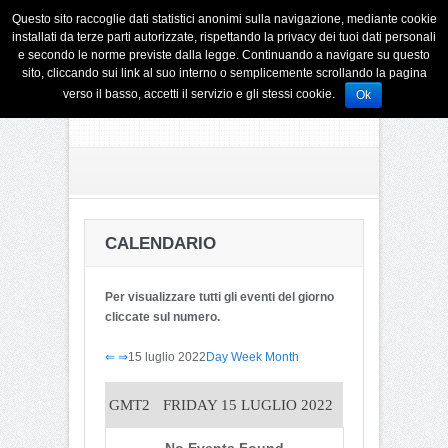
Questo sito raccoglie dati statistici anonimi sulla navigazione, mediante cookie
installati da terze parti autorizzate, rispettando la privacy dei tuoi dati personali
e secondo le norme previste dalla legge. Continuando a navigare su questo
sito, cliccando sui link al suo interno o semplicemente scrollando la pagina
verso il basso, accetti il servizio e gli stessi cookie.
Ok
CALENDARIO
Per visualizzare tutti gli eventi del giorno
cliccate sul numero.
⇐
⇒
15 luglio 2022
Day
Week
Month
GMT2
FRIDAY 15 LUGLIO 2022
No Events Found