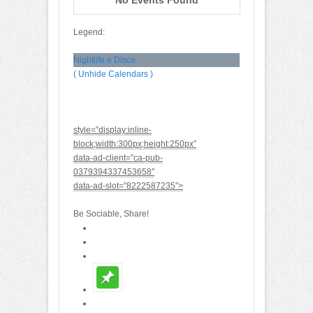
Legend:
Nightlife e Disco
( Unhide Calendars )
style=”display:inline-
block;width:300px;height:250px”
data-ad-client=”ca-pub-
0379394337453658″
data-ad-slot=”8222587235″>
Be Sociable, Share!